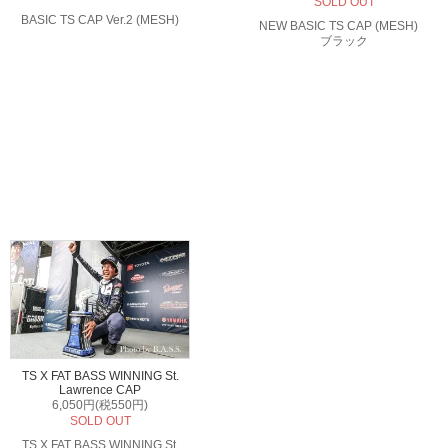
SOLD OUT
BASIC TS CAP Ver.2 (MESH)
NEW BASIC TS CAP (MESH)
ブラック
TS X FAT BASS WINNING St.
Lawrence CAP
6,050円(税550円)
SOLD OUT
TS X FAT BASS WINNING St.