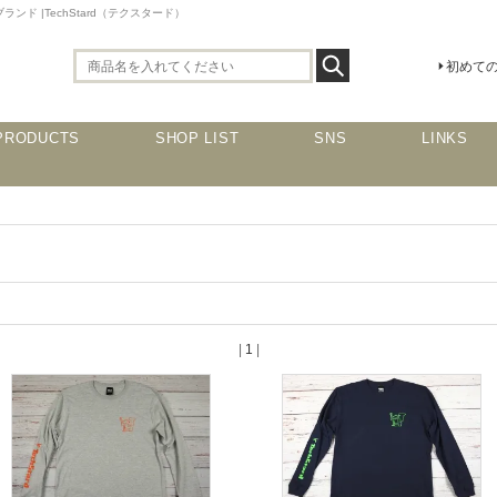
 |TechStard（テクスタード）
初めて
PRODUCTS
SHOP LIST
SNS
LINKS
|
1
|