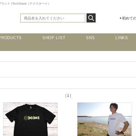
 |TechStard（テクスタード）
初めて
PRODUCTS
SHOP LIST
SNS
LINKS
|
1
|