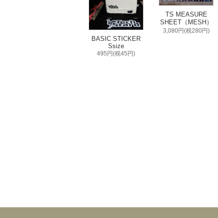
TS MEASURE
SHEET（MESH）
3,080円(税280円)
BASIC STICKER
Ssize
495円(税45円)