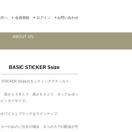
の方へ
会員登録
ログイン
お問い合わせ
ABOUT US
BASIC STICKER Ssize
IC STICKER Ssizeのカッティングステッカー。
ズ 長さ１３８ミリ 高さ６５ミリ タックルボッ
にピッタリサイズ。
のホワイトとブラックをラインナップ。
ッカーのみのご注文の場合、ネコポスでの配送が可