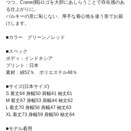
つつ、Crane(鶴)ロゴを大胆にあしらうことで存在感のあ
る仕上がりに。
バルキーの意に恥じない、厚手な着心地を違う形でお届
けします。
■カラー グリーン／レッド
■スペック
ボディ：インドネシア
プリント：日本
素材：綿52％ ポリエステル48％
■サイズ(日本サイズ)
S 着丈64 身幅50 肩幅41 袖丈61
M 着丈67 身幅53 肩幅44 袖丈62
L 着丈70 身幅56 肩幅47 袖丈63
XL 着丈73 身幅59 肩幅50 袖丈64
■モデル着用