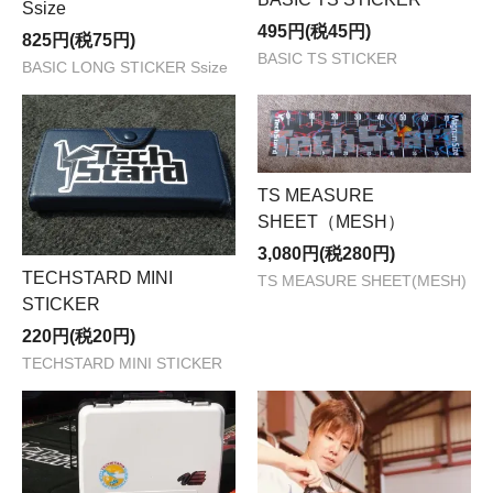
Ssize
495円(税45円)
825円(税75円)
BASIC TS STICKER
BASIC LONG STICKER Ssize
TS MEASURE
SHEET（MESH）
3,080円(税280円)
TECHSTARD MINI
TS MEASURE SHEET(MESH)
STICKER
220円(税20円)
TECHSTARD MINI STICKER