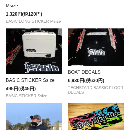
Msize
1,320円(税120円)
BASIC LONG STICKER Msize
BOAT DECALS
BASIC STICKER Ssize
6,930円(税630円)
TECHSTARD BASSIC FLOOR
495円(税45円)
DECALS
BASIC STICKER Ssize