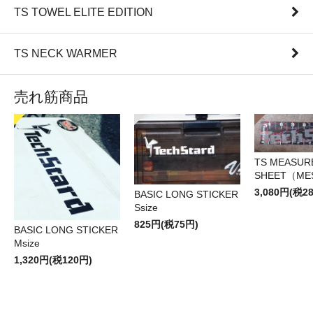
TS TOWEL ELITE EDITION
TS NECK WARMER
売れ筋商品
TS MEASUR
SHEET（ME
3,080円(税2
BASIC LONG STICKER
Ssize
825円(税75円)
BASIC LONG STICKER
Msize
1,320円(税120円)